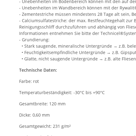
- Unebenheiten im Bodenbereich können mit den auf de
- Unebenheiten im Wandbereich können mit der Rywalit®
- Zementestriche müssen mindestens 28 Tage alt sein, B
- Calciumsulfatestriche: der max. Restfeuchtegehalt zur
Reinigungsschliff durchzuführen und abhängig von Fli
Informationen entnehmen Sie bitte der Technicel®Systeml
- Grundierung:
• Stark saugende, mineralische Untergründe → z.B. bele
• Feuchtigkeitsempfindliche Untergründe → z.B. Gipspu
• Glatte, nicht saugende Untergründe → z.B. alte Fliesen
Technische Daten:
Farbe: rot
Temperaturbeständigkeit: -30°C bis +90°C
Gesamtbreite: 120 mm
Dicke: 0,60 mm
Gesamtgewicht: 231 g/m²