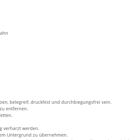
bahn
en, belegreif, druckfest und durchbiegungsfrei sein.
zu entfernen.
fetten.
ig verharzt werden.
dem Untergrund zu übernehmen.