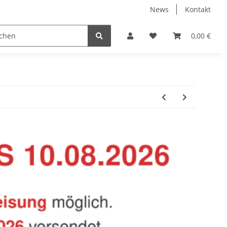
News
Kontakt
Baustoffe
Belüftung & Entlüftung
Bodenbelä
0,00 €