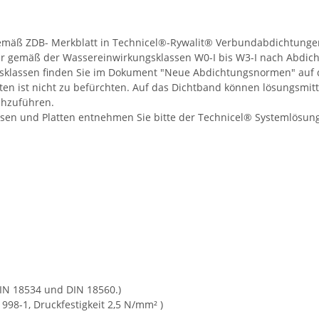
emäß ZDB- Merkblatt in Technicel®-Rywalit® Verbundabdichtungen
ar gemäß der Wassereinwirkungsklassen W0-I bis W3-I nach Abdi
sklassen finden Sie im Dokument "Neue Abdichtungsnormen" auf de
uten ist nicht zu befürchten. Auf das Dichtband können lösungsmit
rchzuführen.
sen und Platten entnehmen Sie bitte der Technicel® Systemlösung
DIN 18534 und DIN 18560.)
998-1, Druckfestigkeit 2,5 N/mm² )