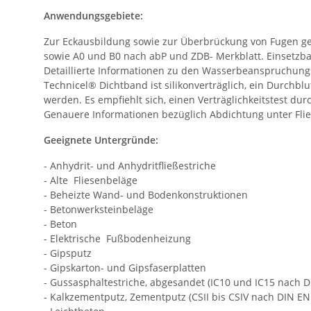
Anwendungsgebiete:
Zur Eckausbildung sowie zur Überbrückung von Fugen g
sowie A0 und B0 nach abP und ZDB- Merkblatt. Einsetzb
Detaillierte Informationen zu den Wasserbeanspruchung
Technicel® Dichtband ist silikonverträglich, ein Durchbl
werden. Es empfiehlt sich, einen Verträglichkeitstest du
Genauere Informationen bezüglich Abdichtung unter Flie
Geeignete Untergründe:
- Anhydrit- und Anhydritfließestriche
- Alte Fliesenbeläge
- Beheizte Wand- und Bodenkonstruktionen
- Betonwerksteinbeläge
- Beton
- Elektrische Fußbodenheizung
- Gipsputz
- Gipskarton- und Gipsfaserplatten
- Gussasphaltestriche, abgesandet (IC10 und IC15 nach 
- Kalkzementputz, Zementputz (CSII bis CSIV nach DIN EN 