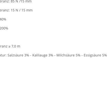
leranz: 85 N /15 mm
leranz: 15 N / 15 mm
 40%
 200%
eranz ≥ 7,0 m
r: Salzsäure 3% - Kalilauge 3% - Milchsäure 5% - Essigsäure 5%