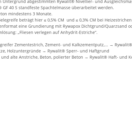
n Untergrund abgestimmten Rywalit® Nivellier- und Ausgleichsma
 GF 40 S standfeste Spachtelmasse überarbeitet werden.
eton mindestens 3 Monate.
 Belegreife beträgt hier ≤ 0,5% CM und ≤ 0,3% CM bei Heizestrich
esenformat eine Grundierung mit Rywapox Dichtgrund/Quarzsand o
ösung: „Fliesen verlegen auf Anhydrit-Estriche“.
greifer Zementestrich, Zement- und Kalkzementputz,... → Rywalit®
tze, Holzuntergründe → Rywalit® Sperr- und Haftgrund
 und alte Anstriche, Beton, polierter Beton → Rywalit® Haft- und 