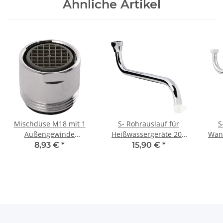
Ähnliche Artikel
Mischdüse M18 mit 1
S- Rohrauslauf für
S
Außengewinde
Heißwassergeräte 200
Wan
verchromt
mm verchromt
8,93 €
*
15,90 €
*