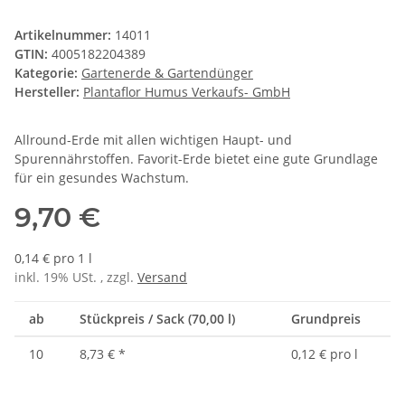
Artikelnummer:
14011
GTIN:
4005182204389
Kategorie:
Gartenerde & Gartendünger
Hersteller:
Plantaflor Humus Verkaufs- GmbH
Allround-Erde mit allen wichtigen Haupt- und
Spurennährstoffen. Favorit-Erde bietet eine gute Grundlage
für ein gesundes Wachstum.
9,70 €
0,14 € pro 1 l
inkl. 19% USt. , zzgl.
Versand
ab
Stückpreis / Sack (70,00 l)
Grundpreis
10
8,73 €
*
0,12 € pro l