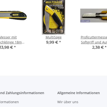
Messer mit
MultiSäge
Proficuttermes
echklinge 18mm
Softgriff und Au
9,99 €
*
f.6
13,98 €
*
2,38 €
*
Klingen
und Zahlungsinformationen
Allgemeine Informationen
formationen
Wir über uns