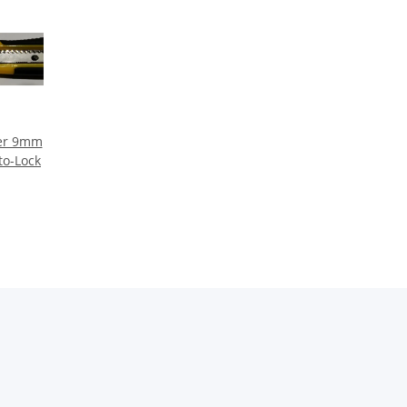
ser 9mm
to-Lock