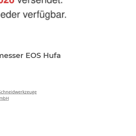
messer EOS Hufa
 Schneidwerkzeuge
GmbH