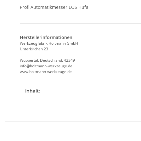
Profi Automatikmesser EOS Hufa
Herstellerinformationen:
Werkzeugfabrik Holtmann GmbH
Unterkirchen 23
Wuppertal, Deutschland, 42349
info@holtmann-werkzeuge.de
www.holtmann-werkzeuge.de
Produkteigenschaft
Wert
Inhalt: