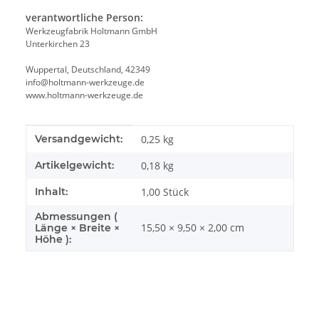
verantwortliche Person:
Werkzeugfabrik Holtmann GmbH
Unterkirchen 23
Wuppertal, Deutschland, 42349
info@holtmann-werkzeuge.de
www.holtmann-werkzeuge.de
Produkteigenschaft
Wert
Versandgewicht:
0,25 kg
Artikelgewicht:
0,18
kg
Inhalt:
1,00 Stück
Abmessungen (
15,50 × 9,50 × 2,00 cm
Länge × Breite ×
Höhe ):