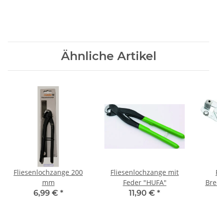
Ähnliche Artikel
Fliesenlochzange 200
Fliesenlochzange mit
mm
Feder "HUFA"
Bre
6,99 €
*
11,90 €
*