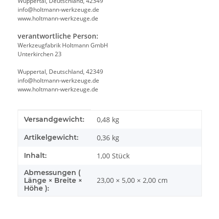
Wuppertal, Deutschland, 42349
info@holtmann-werkzeuge.de
www.holtmann-werkzeuge.de
verantwortliche Person:
Werkzeugfabrik Holtmann GmbH
Unterkirchen 23
Wuppertal, Deutschland, 42349
info@holtmann-werkzeuge.de
www.holtmann-werkzeuge.de
Produkteigenschaft
Wert
Versandgewicht:
0,48 kg
Artikelgewicht:
0,36
kg
Inhalt:
1,00 Stück
Abmessungen (
23,00 × 5,00 × 2,00 cm
Länge × Breite ×
Höhe ):