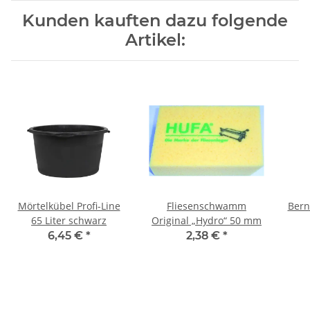
Kunden kauften dazu folgende
Artikel:
Mörtelkübel Profi-Line
Fliesenschwamm
Bern
65 Liter schwarz
Original „Hydro“ 50 mm
6,45 €
*
2,38 €
*