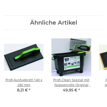
Ähnliche Artikel
Profi-Ausfugbrett 140 x
Profi-Clean Spezial mit
280 mm
Noppenrolle Original
A
Hufa Fliesen Waschset
8,21 €
*
49,95 €
*