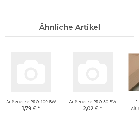
Ähnliche Artikel
Außenecke PRO 100 BW
Außenecke PRO 80 BW
F
Alu
1,79 €
*
2,02 €
*
e