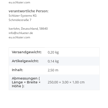
eu.schluter.com
verantwortliche Person:
Schlüter-Systems KG
Schmölestraße 7
Iserlohn, Deutschland, 58640
info@schlueter.de
eu.schluter.com
Produkteigenschaft
Wert
Versandgewicht:
0,20 kg
Artikelgewicht:
0,14
kg
Inhalt:
2,50 m
Abmessungen (
250,00 × 3,00 × 1,00 cm
Länge × Breite ×
Höhe ):