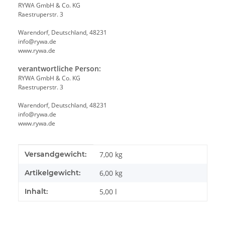
RYWA GmbH & Co. KG
Raestruperstr. 3
Warendorf, Deutschland, 48231
info@rywa.de
www.rywa.de
verantwortliche Person:
RYWA GmbH & Co. KG
Raestruperstr. 3
Warendorf, Deutschland, 48231
info@rywa.de
www.rywa.de
Produkteigenschaft
Wert
Versandgewicht:
7,00 kg
Artikelgewicht:
6,00
kg
Inhalt:
5,00 l