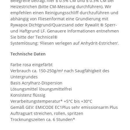
Belegreife beträgt hier ≤ 0.5% CM und ≤ 0.3% CM bei
Heizestrichen (bitte CM-Messung durchführen). Wir
empfehlen einen Reinigungsschliff durchzuführen und
abhängig von Fliesenformat eine Grundierung mit
Rywapox Dichtgrund/Quarzsand oder Rywalit ® Sperr-
und Haftgrund LF. Genauere Informationen entnehmen
Sie bitte der Technicel®
Systemlösung: ‘Fliesen verlegen auf Anhydrit-Estrichen‘.
Technische Daten
Farbe rosa eingefärbt
Verbrauch ca. 150-250g/m² nach Saugfähigkeit des
Untergrundes
Basis Acrylharz-Dispersion
Lösungsmittel lösungsmittelfrei
Konsistenz flüssig
Verarbeitungstemperatur* +5°C bis +30°C
Gemäß GEV: EMICODE EC1Plus sehr emissionsarm Plus
Auftragsart streichen, rollen, spritzen
Trocknungszeiten ca. 6 Stunden*