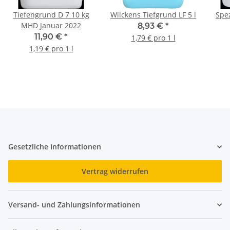
Tiefengrund D 7 10 kg
Wilckens Tiefgrund LF 5 l
Spe
MHD Januar 2022
8,93 €
*
11,90 €
*
1,79 € pro 1 l
1,19 € pro 1 l
Gesetzliche Informationen
Vertrag widerrufen
Versand- und Zahlungsinformationen