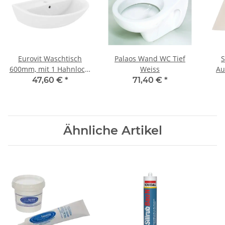
Eurovit Waschtisch
Palaos Wand WC Tief
S
600mm, mit 1 Hahnloch,
Weiss
Au
mit Überlaufloch,
Wan
47,60 €
*
71,40 €
*
Ähnliche Artikel