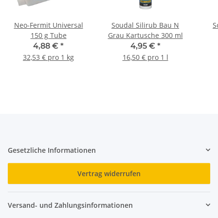
Neo-Fermit Universal
Soudal Silirub Bau N
S
150 g Tube
Grau Kartusche 300 ml
4,88 €
*
4,95 €
*
32,53 € pro 1 kg
16,50 € pro 1 l
Gesetzliche Informationen
Vertrag widerrufen
Versand- und Zahlungsinformationen