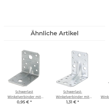
Ähnliche Artikel
Schwerlast
Schwerlast-
x90VE25St.FH
Winkelverbinder mit
Winkelverbinder mit
Wink
Sicke verzinkt 70x70x55
Sicke sendzimirverzink
0,95 €
*
1,31 €
*
90x90x65