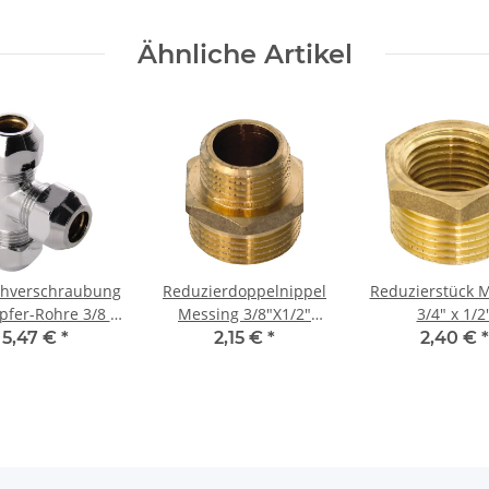
Ähnliche Artikel
chverschraubung
Reduzierdoppelnippel
Reduzierstück 
pfer-Rohre 3/8 x
Messing 3/8"X1/2"
3/4" x 1/2
 mm T-Stück
Außengewinden
5,47 €
*
2,15 €
*
2,40 €
*