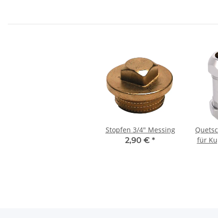
Stopfen 3/4" Messing
Quets
für Ku
2,90 €
*
10