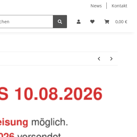
News
Kontakt
Baustoffe
Belüftung & Entlüftung
Bodenbelä
0,00 €