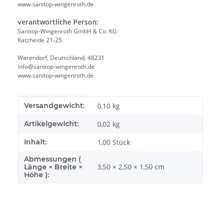
www.sanitop-wingenroth.de
verantwortliche Person:
Sanitop-Wingenroth GmbH & Co. KG
Katzheide 21-25
Warendorf, Deutschland, 48231
info@sanitop-wingenroth.de
www.sanitop-wingenroth.de
Produkteigenschaft
Wert
Versandgewicht:
0,10 kg
Artikelgewicht:
0,02
kg
Inhalt:
1,00 Stück
Abmessungen (
3,50 × 2,50 × 1,50 cm
Länge × Breite ×
Höhe ):