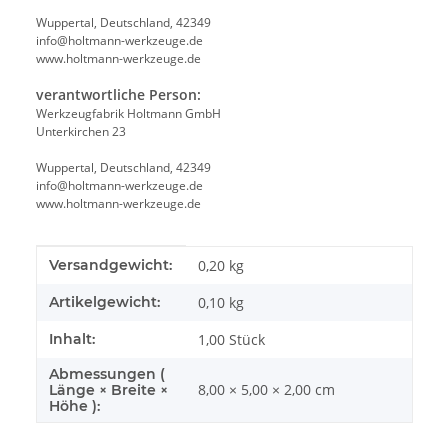
Wuppertal, Deutschland, 42349
info@holtmann-werkzeuge.de
www.holtmann-werkzeuge.de
verantwortliche Person:
Werkzeugfabrik Holtmann GmbH
Unterkirchen 23
Wuppertal, Deutschland, 42349
info@holtmann-werkzeuge.de
www.holtmann-werkzeuge.de
Produkteigenschaft
Wert
Versandgewicht:
0,20 kg
Artikelgewicht:
0,10
kg
Inhalt:
1,00 Stück
Abmessungen (
8,00 × 5,00 × 2,00 cm
Länge × Breite ×
Höhe ):