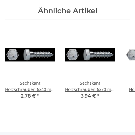
Ähnliche Artikel
Sechskant
Sechskant
Holzschrauben 6x40 mm
Holzschrauben 6x70 mm
Ho
galv. verzinkt 20 St
galv. verzinkt 20 St
2,78 €
*
3,94 €
*