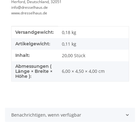
Herford, Deutschland, 32051
info@dresselhaus.de
www.dresselhaus.de
Produkteigenschaft
Wert
Versandgewicht:
0,18 kg
Artikelgewicht:
0,11
kg
Inhalt:
20,00 Stück
Abmessungen (
6,00 × 4,50 × 4,00 cm
Länge × Breite ×
Höhe ):
Benachrichtigen, wenn verfügbar