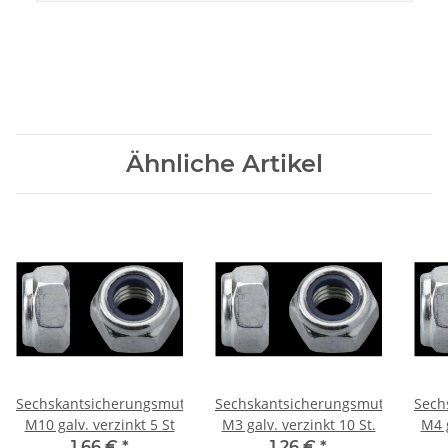
Ähnliche Artikel
rn
Sechskantsicherungsmuttern
Sechskantsicherungsmuttern
Sech
M10 galv. verzinkt 5 St
M3 galv. verzinkt 10 St.
M4 g
1,66 €
*
1,26 €
*