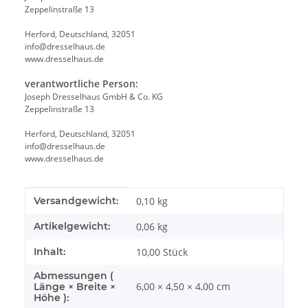
Zeppelinstraße 13
Herford, Deutschland, 32051
info@dresselhaus.de
www.dresselhaus.de
verantwortliche Person:
Joseph Dresselhaus GmbH & Co. KG
Zeppelinstraße 13
Herford, Deutschland, 32051
info@dresselhaus.de
www.dresselhaus.de
Produkteigenschaft
Wert
Versandgewicht:
0,10 kg
Artikelgewicht:
0,06
kg
Inhalt:
10,00 Stück
Abmessungen (
6,00 × 4,50 × 4,00 cm
Länge × Breite ×
Höhe ):