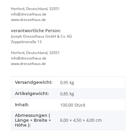
Herford, Deutschland, 32051
info@dresselhaus.de
www.dresselhaus.de
verantwortliche Person:
Joseph Dresselhaus GmbH & Co. KG
Zeppelinstraße 13
Herford, Deutschland, 32051
info@dresselhaus.de
www.dresselhaus.de
Produkteigenschaft
Wert
Versandgewicht:
0,95 kg
Artikelgewicht:
0,85
kg
Inhalt:
100,00 Stück
Abmessungen (
6,00 × 4,50 × 4,00 cm
Länge × Breite ×
Höhe ):