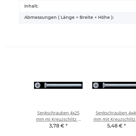
Inhalt:
Abmessungen ( Länge × Breite × Höhe ):
Senkschrauben 4x25
Senkschrauben 4x4
mm mi Kreuzschlitz H
mm mit Kreuzschlitz
100 St
100St
3,78 €
*
5,48 €
*