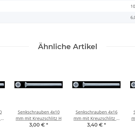
10
6,
Ähnliche Artikel
0
Senkschrauben 4x10
Senkschrauben 4x16
 H
mm mit Kreuzschlitz H
mm mit Kreuzschlitz H
m
100St
3,00 €
*
3,40 €
*