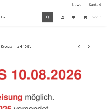
News
Kontakt
Baustoffe
Belüftung & Entlüftung
Bodenbelä
0,00 €
Kreuzschlitz H 100St