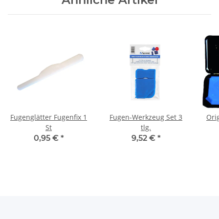
Fugenglätter Fugenfix 1
Fugen-Werkzeug Set 3
Orig
St
tlg.
0,95 €
*
9,52 €
*