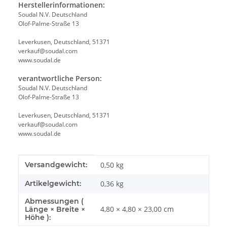
Herstellerinformationen:
Soudal N.V. Deutschland
Olof-Palme-Straße 13
Leverkusen, Deutschland, 51371
verkauf@soudal.com
www.soudal.de
verantwortliche Person:
Soudal N.V. Deutschland
Olof-Palme-Straße 13
Leverkusen, Deutschland, 51371
verkauf@soudal.com
www.soudal.de
Produkteigenschaft
Wert
Versandgewicht:
0,50 kg
Artikelgewicht:
0,36
kg
Abmessungen (
4,80 × 4,80 × 23,00 cm
Länge × Breite ×
Höhe ):