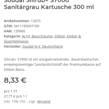
Soudal Silirub+ S7000
Sanitärgrau Kartusche 300 ml
Artikelnummer:
12875
GTIN:
5411183097100
HAN:
120960
Kategorie:
Acryl, Bauschäume, Silikon, Kleber &
Spachtelmasse
Hersteller:
Soudal N.V. Deutschland
Silirub+ S7000 ist ein essigvernetzender, dauerelastischer,
einkomponentiger Sanitärdichtstoff der Premiumklasse auf
Silikon-Basis.
8,33 €
pro 1 ST
27,77 € pro 1 l
inkl. 19% USt. , zzgl.
Versand