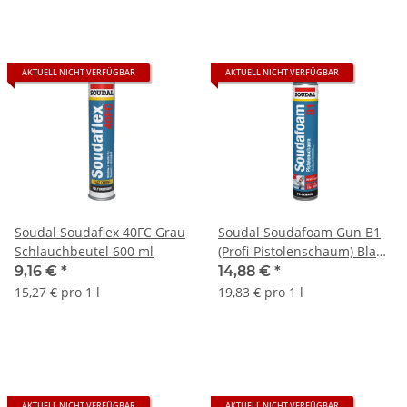
AKTUELL NICHT VERFÜGBAR
AKTUELL NICHT VERFÜGBAR
Soudal Soudaflex 40FC Grau
Soudal Soudafoam Gun B1
Schlauchbeutel 600 ml
(Profi-Pistolenschaum) Blau
Dose (Deutschland) 750 ml
9,16 €
*
14,88 €
*
15,27 € pro 1 l
19,83 € pro 1 l
AKTUELL NICHT VERFÜGBAR
AKTUELL NICHT VERFÜGBAR