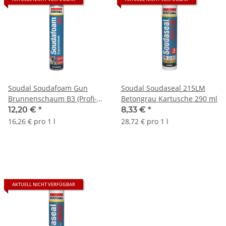
Soudal Soudafoam Gun
Soudal Soudaseal 215LM
Brunnenschaum B3 (Profi-
Betongrau Kartusche 290 ml
Pistolenschaum)
12,20 €
*
8,33 €
*
Champagner Dose
16,26 € pro 1 l
28,72 € pro 1 l
(Deutschland) 750 ml
AKTUELL NICHT VERFÜGBAR