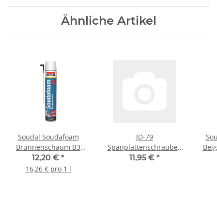
Ähnliche Artikel
Soudal Soudafoam
JD-79
Sou
Brunnenschaum B3
Spanplattenschrauben
Beig
(Profi-Adapterschaum)
5X80 T25 Senkkopf,
12,20 €
*
11,95 €
*
Champagner Dose
Teilgewinde und
16,26 € pro 1 l
(Deutschland) 750 ml
Fräsrippen unter dem
Kopf inkl. 1 Bit