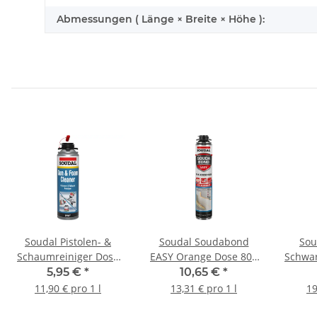
Abmessungen ( Länge × Breite × Höhe ):
Soudal Pistolen- &
Soudal Soudabond
Sou
Schaumreiniger Dose
EASY Orange Dose 800
Schwar
500 ml
ml
5,95 €
*
10,65 €
*
11,90 € pro 1 l
13,31 € pro 1 l
19