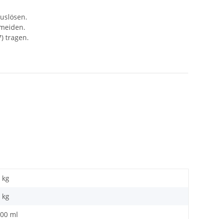
auslösen.
rmeiden.
) tragen.
 kg
kg
,00 ml