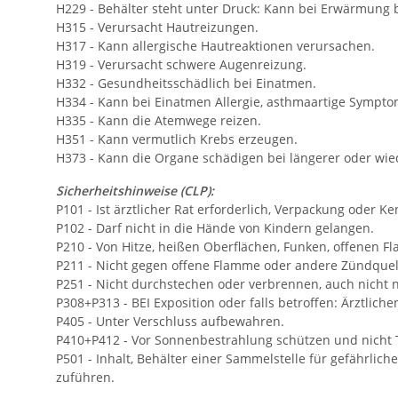
H229 - Behälter steht unter Druck: Kann bei Erwärmung 
H315 - Verursacht Hautreizungen.
H317 - Kann allergische Hautreaktionen verursachen.
H319 - Verursacht schwere Augenreizung.
H332 - Gesundheitsschädlich bei Einatmen.
H334 - Kann bei Einatmen Allergie, asthmaartige Symp
H335 - Kann die Atemwege reizen.
H351 - Kann vermutlich Krebs erzeugen.
H373 - Kann die Organe schädigen bei längerer oder wied
Sicherheitshinweise (CLP):
P101 - Ist ärztlicher Rat erforderlich, Verpackung oder K
P102 - Darf nicht in die Hände von Kindern gelangen.
P210 - Von Hitze, heißen Oberflächen, Funken, offenen 
P211 - Nicht gegen offene Flamme oder andere Zündquel
P251 - Nicht durchstechen oder verbrennen, auch nicht
P308+P313 - BEI Exposition oder falls betroffen: Ärztliche
P405 - Unter Verschluss aufbewahren.
P410+P412 - Vor Sonnenbestrahlung schützen und nicht 
P501 - Inhalt, Behälter einer Sammelstelle für gefährlich
zuführen.