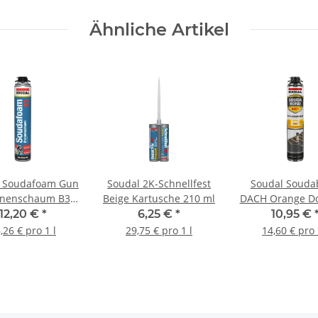
Ähnliche Artikel
l Soudafoam Gun
Soudal 2K-Schnellfest
Soudal Souda
nenschaum B3
Beige Kartusche 210 ml
DACH Orange Do
-Pistolenschaum)
ml
12,20 €
*
6,25 €
*
10,95 €
mpagner Dose
,26 € pro 1 l
29,75 € pro 1 l
14,60 € pro 
schland) 750 ml