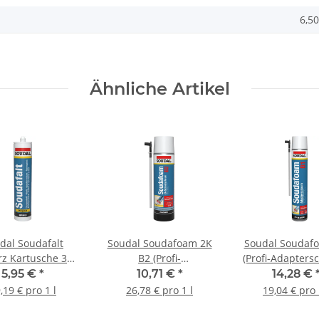
6,50
Ähnliche Artikel
dal Soudafalt
Soudal Soudafoam 2K
Soudal Soudaf
z Kartusche 310
B2 (Profi-
(Profi-Adapter
ml
Adapterschaum) Grün
Blau Dos
5,95 €
*
10,71 €
*
14,28 €
Dose B2 400 ml
(Deutschland) 
,19 € pro 1 l
26,78 € pro 1 l
19,04 € pro 