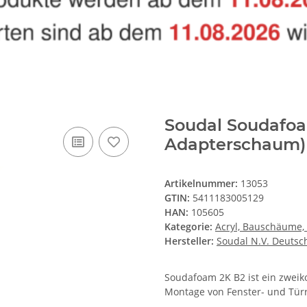
Soudal Soudafoa
Adapterschaum)
Artikelnummer:
13053
GTIN:
5411183005129
HAN:
105605
Kategorie:
Acryl, Bauschäume, 
Hersteller:
Soudal N.V. Deutsc
Soudafoam 2K B2 ist ein zwei
Montage von Fenster- und Tü