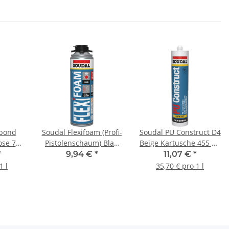
bond
Soudal Flexifoam (Profi-
Soudal PU Construct D4
se 750
Pistolenschaum) Blau
Beige Kartusche 455 g /
Dose B2 500 ml
310 ml
*
9,94 €
*
11,07 €
*
1 l
35,70 € pro 1 l