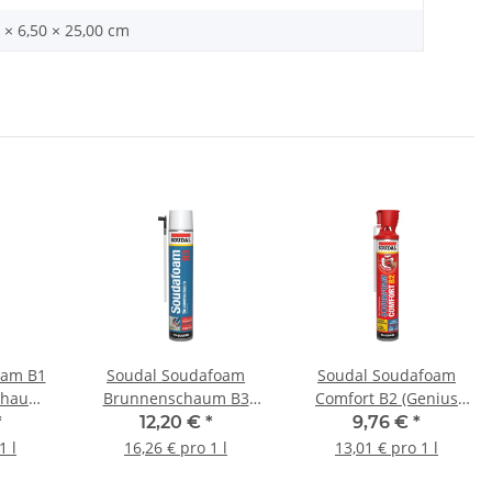
 × 6,50 × 25,00 cm
oam B1
Soudal Soudafoam
Soudal Soudafoam
schaum)
Brunnenschaum B3
Comfort B2 (Genius
e
(Profi-Adapterschaum)
Gun<sup>®</sup>)
*
12,20 €
*
9,76 €
*
750 ml
Champagner Dose
Champagner Dose B2
1 l
16,26 € pro 1 l
13,01 € pro 1 l
(Deutschland) 750 ml
750 ml