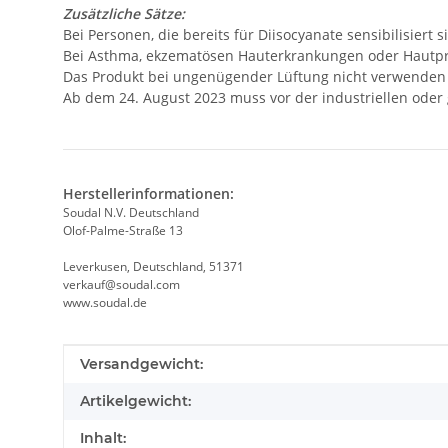
Zusätzliche Sätze:
Bei Personen, die bereits für Diisocyanate sensibilisier
Bei Asthma, ekzematösen Hauterkrankungen oder Hautpro
Das Produkt bei ungenügender Lüftung nicht verwenden 
Ab dem 24. August 2023 muss vor der industriellen ode
Herstellerinformationen:
Soudal N.V. Deutschland
Olof-Palme-Straße 13
Leverkusen, Deutschland, 51371
verkauf@soudal.com
www.soudal.de
Produkteigenschaft
Wert
Versandgewicht:
Artikelgewicht:
Inhalt: