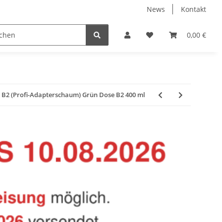
News
Kontakt
Baustoffe
Belüftung & Entlüftung
Bodenbelä
0,00 €
B2 (Profi-Adapterschaum) Grün Dose B2 400 ml