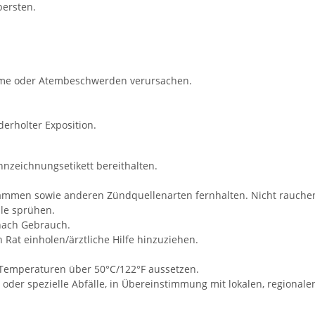
bersten.
tome oder Atembeschwerden verursachen.
erholter Exposition.
ennzeichnungsetikett bereithalten.
Flammen sowie anderen Zündquellenarten fernhalten. Nicht rauche
le sprühen.
 nach Gebrauch.
n Rat einholen/ärztliche Hilfe hinzuziehen.
Temperaturen über 50°C/122°F aussetzen.
e oder spezielle Abfälle, in Übereinstimmung mit lokalen, regional