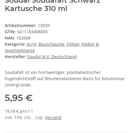
Soudal Soudafalt Schwarz
Kartusche 310 ml
Artikelnummer:
13039
GTIN:
5411183408005
HAN:
102668
Kategorie:
Acryl, Bauschäume, Silikon, Kleber &
Spachtelmasse
Hersteller:
Soudal N.V. Deutschland
Soudafalt ist ein hochwertiger, plastoelastischer
Fugendichtstoff auf Bitumenelastomer-Basis für bituminöse
Untergründe.
5,95 €
19,19 € pro 1 l
inkl. 19% USt. , zzgl.
Versand