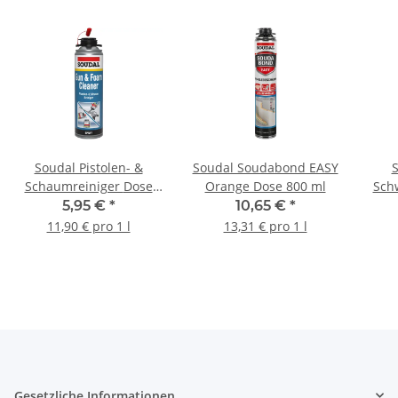
Soudal Pistolen- &
Soudal Soudabond EASY
S
Schaumreiniger Dose
Orange Dose 800 ml
Sch
500 ml
5,95 €
*
10,65 €
*
11,90 € pro 1 l
13,31 € pro 1 l
Gesetzliche Informationen