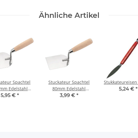
Ähnliche Artikel
kateur Spachtel
Stuckateur Spachtel
Stukkateureise
mm Edelstahl
80mm Edelstahl
5,24 €
*
zgriff lackiert
Holzgriff lackiert
5,95 €
*
3,99 €
*