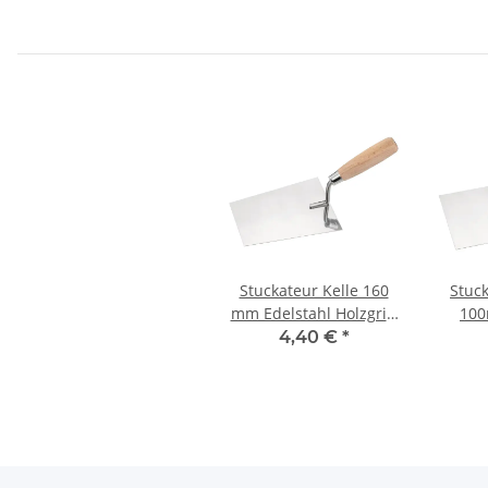
Stuckateur Kelle 160
Stuc
mm Edelstahl Holzgriff
100
lackiert
Hol
4,40 €
*