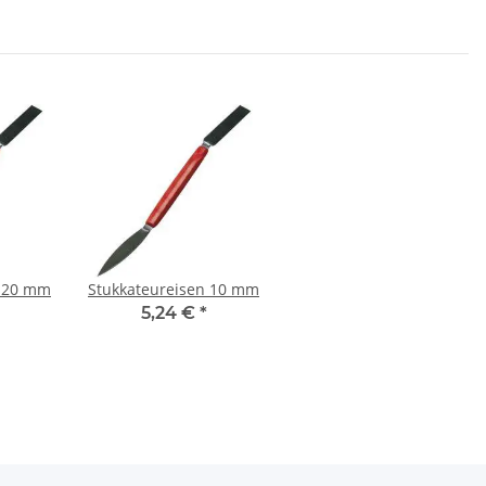
n 20 mm
Stukkateureisen 10 mm
5,24 €
*