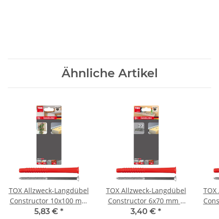
Ähnliche Artikel
TOX Allzweck-Langdübel
TOX Allzweck-Langdübel
TOX 
Constructor 10x100 mm
Constructor 6x70 mm +
Cons
+ Schraube
Schraube
5,83 €
*
3,40 €
*