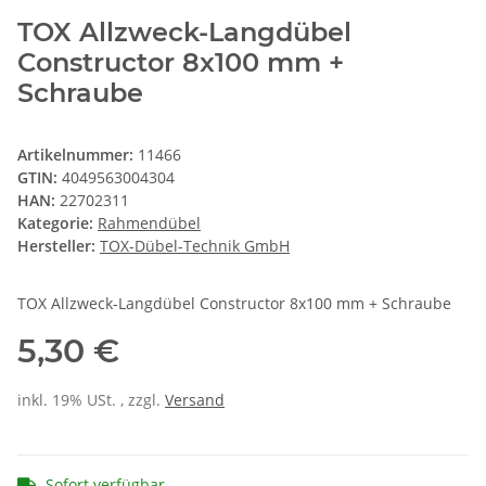
TOX Allzweck-Langdübel
Constructor 8x100 mm +
Schraube
Artikelnummer:
11466
GTIN:
4049563004304
HAN:
22702311
Kategorie:
Rahmendübel
Hersteller:
TOX-Dübel-Technik GmbH
TOX Allzweck-Langdübel Constructor 8x100 mm + Schraube
5,30 €
inkl. 19% USt. , zzgl.
Versand
Sofort verfügbar