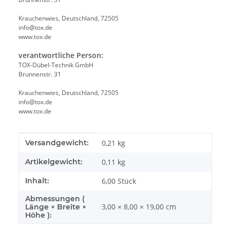
Krauchenwies, Deutschland, 72505
info@tox.de
www.tox.de
verantwortliche Person:
TOX-Dübel-Technik GmbH
Brunnenstr. 31
Krauchenwies, Deutschland, 72505
info@tox.de
www.tox.de
Produkteigenschaft
Wert
Versandgewicht:
0,21 kg
Artikelgewicht:
0,11
kg
Inhalt:
6,00 Stück
Abmessungen (
3,00 × 8,00 × 19,00 cm
Länge × Breite ×
Höhe ):