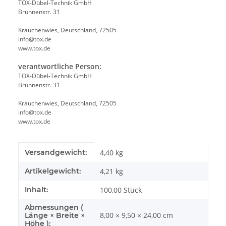
TOX-Dübel-Technik GmbH
Brunnenstr. 31
Krauchenwies, Deutschland, 72505
info@tox.de
www.tox.de
verantwortliche Person:
TOX-Dübel-Technik GmbH
Brunnenstr. 31
Krauchenwies, Deutschland, 72505
info@tox.de
www.tox.de
Produkteigenschaft
Wert
Versandgewicht:
4,40 kg
Artikelgewicht:
4,21
kg
Inhalt:
100,00 Stück
Abmessungen (
8,00 × 9,50 × 24,00 cm
Länge × Breite ×
Höhe ):