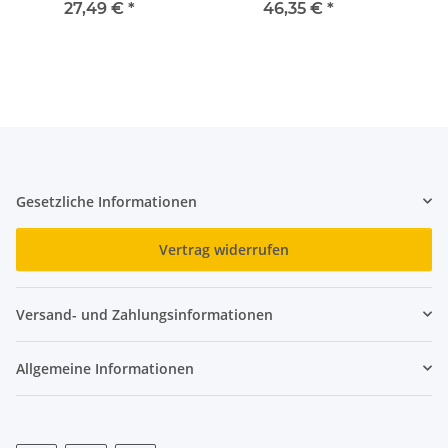
Window Pro SK 7,5x152
Window Pro SK 7,5x212
Win
27,49 €
*
46,35 €
*
mm
mm
Gesetzliche Informationen
Vertrag widerrufen
Versand- und Zahlungsinformationen
Allgemeine Informationen