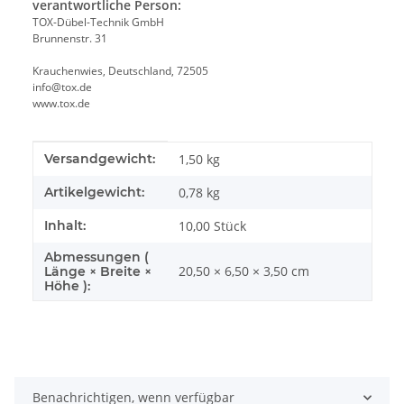
verantwortliche Person:
TOX-Dübel-Technik GmbH
Brunnenstr. 31
Krauchenwies, Deutschland, 72505
info@tox.de
www.tox.de
Produkteigenschaft
Wert
Versandgewicht:
1,50 kg
Artikelgewicht:
0,78
kg
Inhalt:
10,00 Stück
Abmessungen (
20,50 × 6,50 × 3,50 cm
Länge × Breite ×
Höhe ):
Benachrichtigen, wenn verfügbar