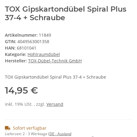
TOX Gipskartondübel Spiral Plus
37-4 + Schraube
Artikelnummer:
11849
GTIN:
4049563001358
HAN:
68101041
Kategorie:
Hohlraumdübel
Hersteller:
TOX-Dübel-Technik GmbH
TOX Gipskartondübel Spiral Plus 37-4 + Schraube
14,95 €
inkl. 19% USt. , zzgl.
Versand
Sofort verfügbar
Lieferzeit:
2 - 3 Werktage
(DE - Ausland