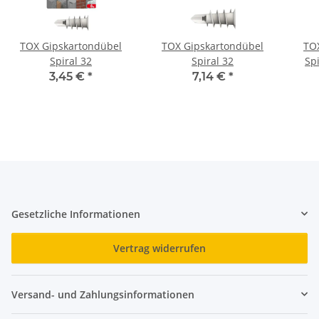
TOX Gipskartondübel
TOX Gipskartondübel
TO
Spiral 32
Spiral 32
Sp
3,45 €
*
7,14 €
*
Gesetzliche Informationen
Vertrag widerrufen
Versand- und Zahlungsinformationen