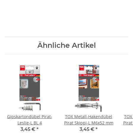
Ähnliche Artikel
Gipskartondübel Pirat-
TOX Metall-Hakendübel
TOX
Leslie-L BL 4
Pirat Skippi-L M6x52 mm
Pira
3,45 €
*
3,45 €
*