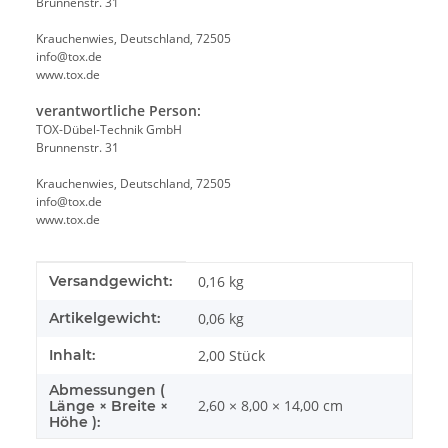
Brunnenstr. 31
Krauchenwies, Deutschland, 72505
info@tox.de
www.tox.de
verantwortliche Person:
TOX-Dübel-Technik GmbH
Brunnenstr. 31
Krauchenwies, Deutschland, 72505
info@tox.de
www.tox.de
Produkteigenschaft
Wert
Versandgewicht:
0,16 kg
Artikelgewicht:
0,06
kg
Inhalt:
2,00 Stück
Abmessungen (
2,60 × 8,00 × 14,00 cm
Länge × Breite ×
Höhe ):