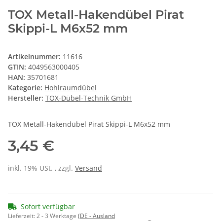
TOX Metall-Hakendübel Pirat
Skippi-L M6x52 mm
Artikelnummer:
11616
GTIN:
4049563000405
HAN:
35701681
Kategorie:
Hohlraumdübel
Hersteller:
TOX-Dübel-Technik GmbH
TOX Metall-Hakendübel Pirat Skippi-L M6x52 mm
3,45 €
inkl. 19% USt. , zzgl.
Versand
Sofort verfügbar
Lieferzeit:
2 - 3 Werktage
(DE - Ausland