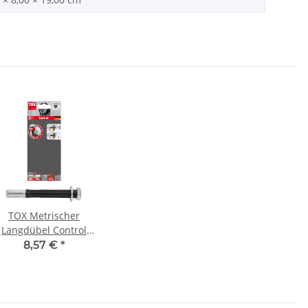
TOX Metrischer
Langdübel Control
12x80 mm
8,57 €
*