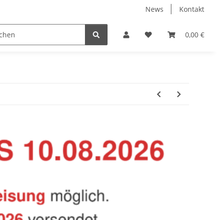
News
Kontakt
Baustoffe
Belüftung & Entlüftung
Bodenbelä
0,00 €