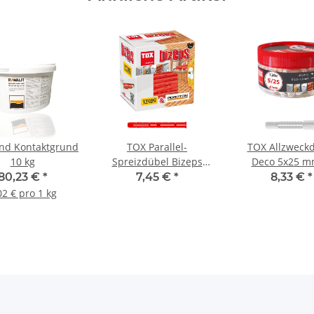
und Kontaktgrund
TOX Parallel-
TOX Allzweck
10 kg
Spreizdübel Bizeps
Deco 5x25 m
10x90 mm
Runddos
80,23 €
*
7,45 €
*
8,33 €
*
02 € pro 1 kg