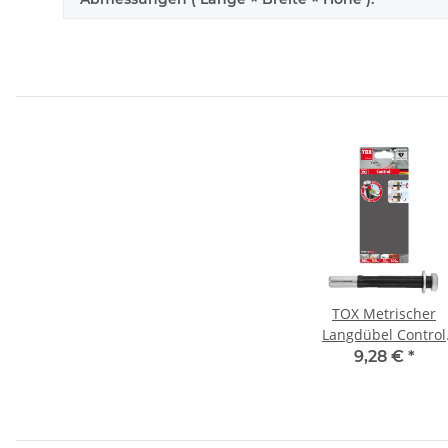
TOX Metrischer
Langdübel Control
12x100 mm
9,28 €
*