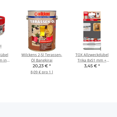
dübel
Wilckens 2,5l Terassen-
TOX Allzweckdübel
m in
Öl Bangkirai
Trika 8x51 mm +
e
Schraube
20,23 €
*
3,45 €
*
8,09 € pro 1 l