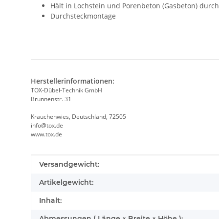
Hält in Lochstein und Porenbeton (Gasbeton) durc
Durchsteckmontage
Herstellerinformationen:
TOX-Dübel-Technik GmbH
Brunnenstr. 31
Krauchenwies, Deutschland, 72505
info@tox.de
www.tox.de
Produkteigenschaft
Wert
Versandgewicht:
Artikelgewicht:
Inhalt:
Abmessungen ( Länge × Breite × Höhe ):