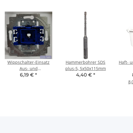
Wippschalter-Einsatz
Hammerbohrer SDS
Haft- 
Aus- und
plus-5, 5x50x115mm
Wechselschaltung, B&J
6,19 €
*
4,40 €
*
8,