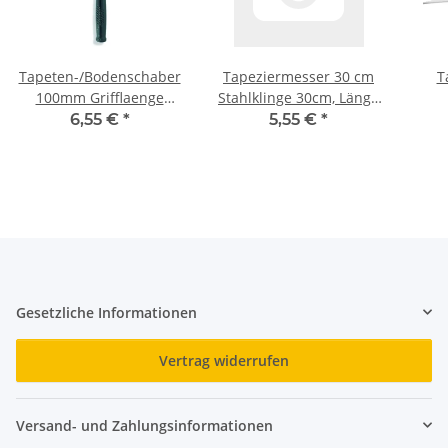
Tapeten-/Bodenschaber
Tapeziermesser 30 cm
T
100mm Grifflaenge
Stahlklinge 30cm, Länge
30cm
44cm
Edel
6,55 €
*
5,55 €
*
Gesetzliche Informationen
Vertrag widerrufen
Versand- und Zahlungsinformationen