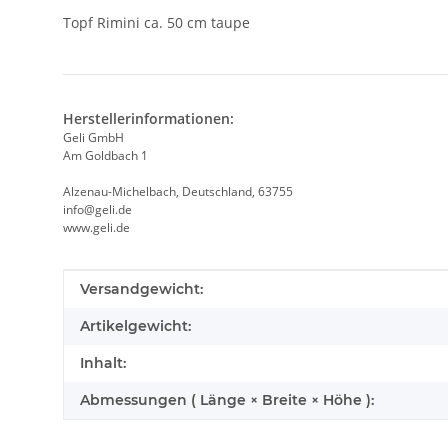
Topf Rimini ca. 50 cm taupe
Herstellerinformationen:
Geli GmbH
Am Goldbach 1
Alzenau-Michelbach, Deutschland, 63755
info@geli.de
www.geli.de
Produkteigenschaft
Wert
Versandgewicht:
Artikelgewicht:
Inhalt:
Abmessungen ( Länge × Breite × Höhe ):