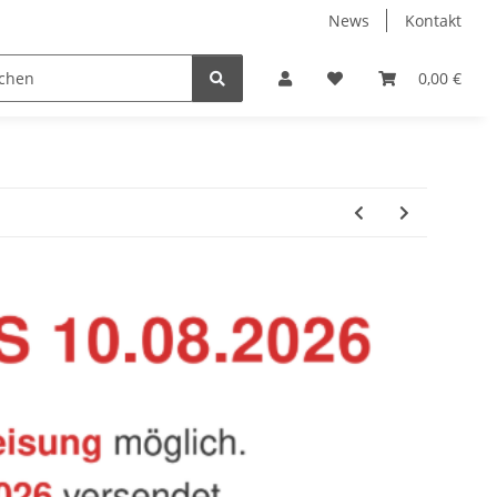
News
Kontakt
Baustoffe
Belüftung & Entlüftung
Bodenbelä
0,00 €