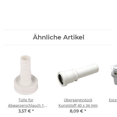
Ähnliche Artikel
Tülle für
Übergangsstück
Exce
Abwasserschlauch 1
Kunststoff 40 x 34 mm
1/2" IG
Wasc
3,57 €
*
8,09 €
*