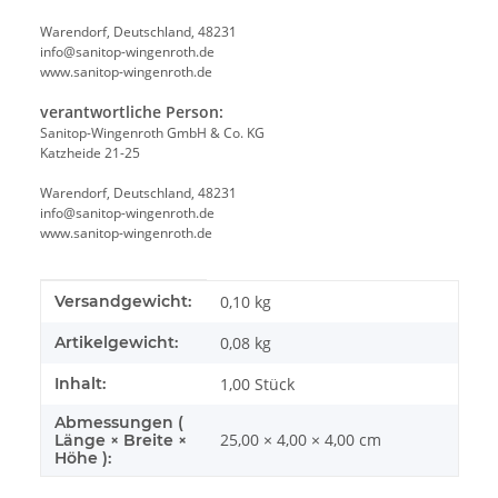
Warendorf, Deutschland, 48231
info@sanitop-wingenroth.de
www.sanitop-wingenroth.de
verantwortliche Person:
Sanitop-Wingenroth GmbH & Co. KG
Katzheide 21-25
Warendorf, Deutschland, 48231
info@sanitop-wingenroth.de
www.sanitop-wingenroth.de
Produkteigenschaft
Wert
Versandgewicht:
0,10 kg
Artikelgewicht:
0,08
kg
Inhalt:
1,00 Stück
Abmessungen (
25,00 × 4,00 × 4,00 cm
Länge × Breite ×
Höhe ):