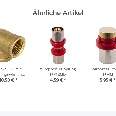
Ähnliche Artikel
nkel 90° mit
Wiropress Kupplung
Wiropress St
nengewinden
16X16MM
16MM
Messing
10,50 €
*
4,59 €
*
5,95 €
*