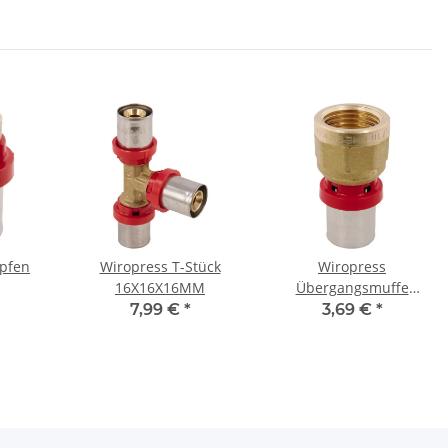
opfen
Wiropress T-Stück
Wiropress
16X16X16MM
Übergangsmuffe
16X1/2 IG
7,99 €
*
3,69 €
*