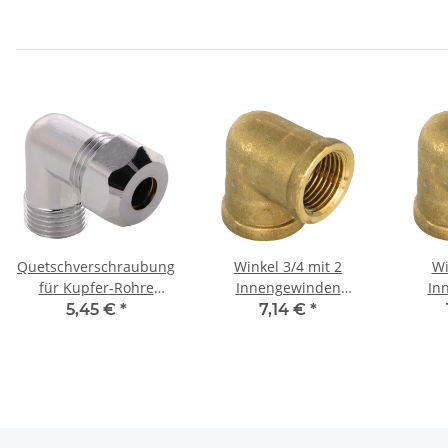
Quetschverschraubung
Winkel 3/4 mit 2
Wi
für Kupfer-Rohre
Innengewinden
In
10X3/8" Verchromt
Messing
5,45 €
*
7,14 €
*