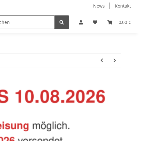
News
Kontakt
Baustoffe
Belüftung & Entlüftung
Bodenbelä
0,00 €