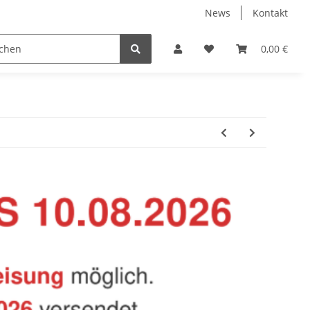
News
Kontakt
Baustoffe
Belüftung & Entlüftung
Bodenbelä
0,00 €