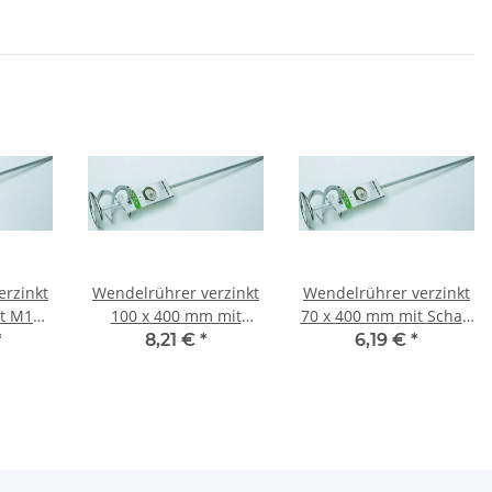
Wendelrührer verzinkt
Wendelrührer verzinkt
t M14
100 x 400 mm mit
70 x 400 mm mit Schaft
Schaft 7-15 kg
1-7 kg
*
8,21 €
*
6,19 €
*