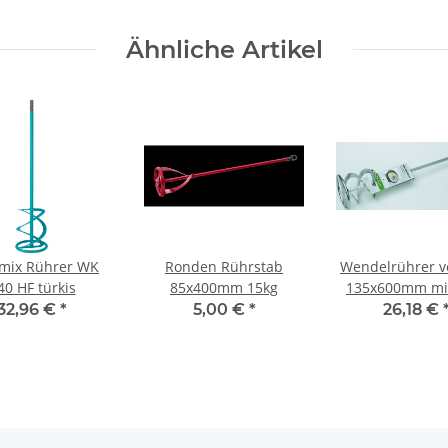
Ähnliche Artikel
omix Rührer WK
Ronden Rührstab
Wendelrührer verzinkt
40 HF türkis
85x400mm 15kg
135x600mm mi
Gewinde
32,96 €
*
5,00 €
*
26,18 €