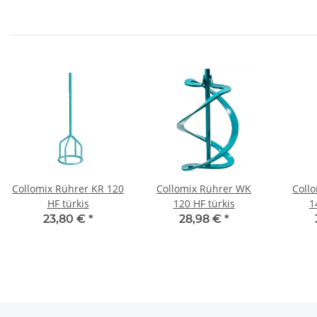
Collomix Rührer KR 120
Collomix Rührer WK
Coll
HF türkis
120 HF türkis
1
23,80 €
*
28,98 €
*