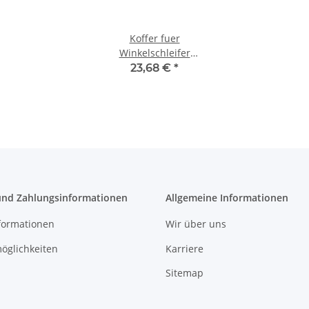
Koffer fuer
Winkelschleifer
115/125mm
23,68 €
*
und Zahlungsinformationen
Allgemeine Informationen
formationen
Wir über uns
öglichkeiten
Karriere
Sitemap