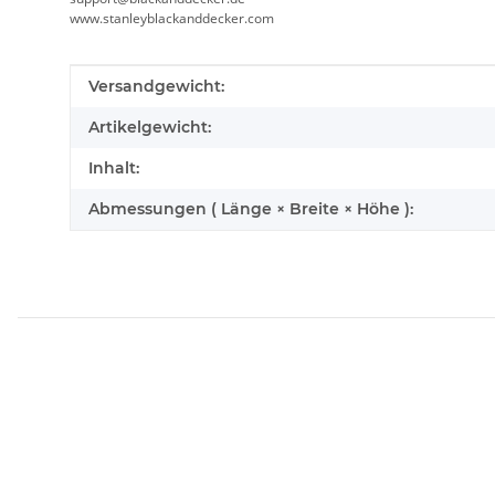
www.stanleyblackanddecker.com
Produkteigenschaft
Wert
Versandgewicht:
Artikelgewicht:
Inhalt:
Abmessungen ( Länge × Breite × Höhe ):