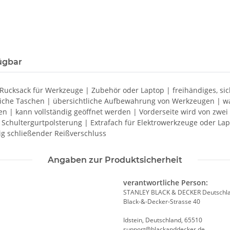
ügbar
Rucksack für Werkzeuge | Zubehör oder Laptop | freihändiges, sic
lreiche Taschen | übersichtliche Aufbewahrung von Werkzeugen | 
n | kann vollständig geöffnet werden | Vorderseite wird von zwei 
 Schultergurtpolsterung | Extrafach für Elektrowerkzeuge oder Lap
ig schließender Reißverschluss
Angaben zur Produktsicherheit
verantwortliche Person:
STANLEY BLACK & DECKER Deutsch
Black-&-Decker-Strasse 40
Idstein, Deutschland, 65510
support@blackanddecker.de