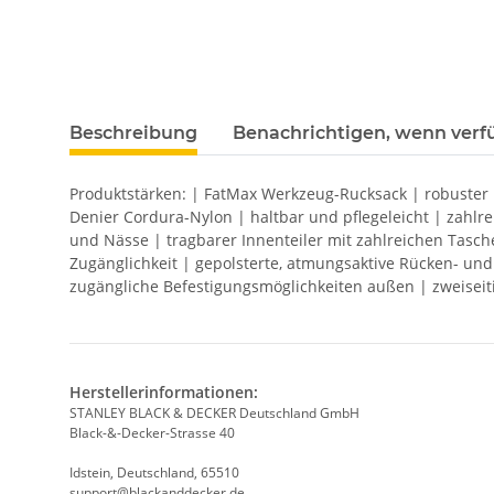
weitere Registerkarten anzeigen
Beschreibung
Benachrichtigen, wenn verf
Produktstärken: | FatMax Werkzeug-Rucksack | robuster 
Denier Cordura-Nylon | haltbar und pflegeleicht | zah
und Nässe | tragbarer Innenteiler mit zahlreichen Tasche
Zugänglichkeit | gepolsterte, atmungsaktive Rücken- und
zugängliche Befestigungsmöglichkeiten außen | zweiseit
Herstellerinformationen:
STANLEY BLACK & DECKER Deutschland GmbH
Black-&-Decker-Strasse 40
Idstein, Deutschland, 65510
support@blackanddecker.de