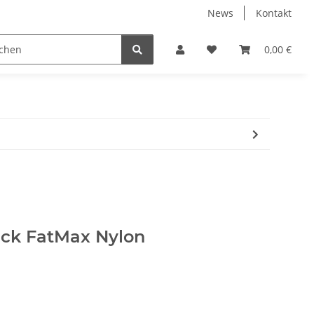
News
Kontakt
 Sanitär
Baustoffe
Belüftung & Entlüftung
0,00 €
ck FatMax Nylon