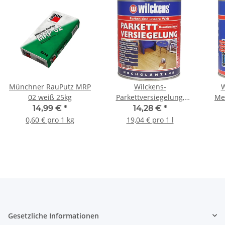
Münchner RauPutz MRP
Wilckens-
W
02 weiß 25kg
Parkettversiegelung,
Me
hochglänzend, 0,75 l
14,99 €
*
14,28 €
*
0,60 € pro 1 kg
19,04 € pro 1 l
Gesetzliche Informationen