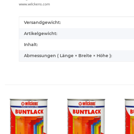
www.wilckens.com
Produkteigenschaft
Wert
Versandgewicht:
Artikelgewicht:
Inhalt:
Abmessungen ( Länge × Breite × Höhe ):