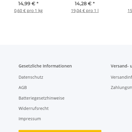
hochglänzend, 0,75 l
501
14,99 €
*
14,28 €
*
glä
0,60 € pro 1 kg
19,04 € pro 1 l
15
Gesetzliche Informationen
Versand- 
Datenschutz
Versandin
AGB
Zahlungsm
Batteriegesetzhinweise
Widerrufsrecht
Impressum