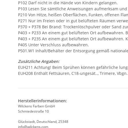
P102 Darf nicht in die Hände von Kindern gelangen.
P103 Lesen Sie sämtliche Anweisungen aufmerksam und b
P210 Von Hitze, heißen Oberflächen, Funken, offenen F
P271 Nur im Freien oder in gut belüfteten Räumen verw
P370 + P378 Bei Brand: Trockenlöschpulver oder Sand z
P403 + P233 An einem gut belüfteten Ort aufbewahren. Be
P403 + P235 An einem gut belüfteten Ort aufbewahren. K
P405 Unter Verschluss aufbewahren.
P501.W1 Inhalt/Behälter der Entsorgung gemäß nationa
Zusätzliche Angaben:
EUH211 Achtung! Beim Sprühen können gefährliche lunge
EUH208 Enthält Fettsäuren, C18-ungesät.., Trimere, Vbgn
Herstellerinformationen:
Wilckens Farben GmbH
Schmiedestraße 10
Glückstadt, Deutschland, 25348
info@wilckens.com