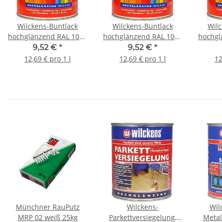
Wilckens-Buntlack
Wilckens-Buntlack
Wilc
hochglänzend RAL 1001
hochglänzend RAL 1015
hochgl
Beige 0,75 l
Hellelfenbein 0,75 l
Ra
9,52 €
*
9,52 €
*
12,69 € pro 1 l
12,69 € pro 1 l
12
Münchner RauPutz
Wilckens-
Wil
MRP 02 weiß 25kg
Parkettversiegelung,
Metal