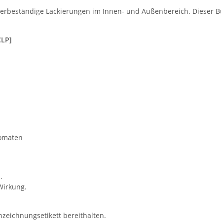
erbeständige Lackierungen im Innen- und Außenbereich. Dieser Bun
CLP]
romaten
.
Wirkung.
nzeichnungsetikett bereithalten.