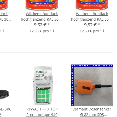
tlack
Wilckens-Buntlack
Wilckens-Buntlack
AL 3003
hochglänzend RAL 3009
hochglänzend RAL 5010
5 l
Oxidrot 0,75 l
Enzianblau 0,75 l
9,52 €
*
9,52 €
*
1 l
12,69 € pro 1 l
12,69 € pro 1 l
ESD SRC
RYWALIT FF X TOP
Diamant Dosensenker
2
Premiumfuge 940
Ø 82 mm SDS