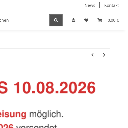
News
Kontakt
Baustoffe
Belüftung & Entlüftung
Bodenbelä
0,00 €