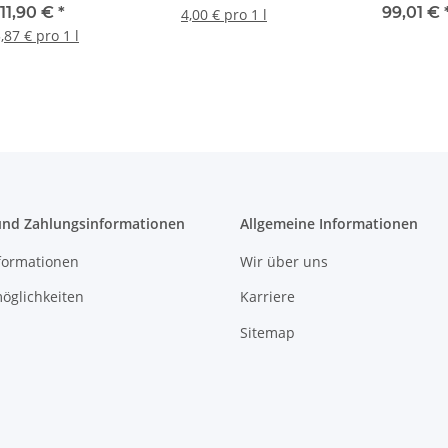
0 Enzianblau
11,90 €
*
99,01 €
4,00 € pro 1 l
nzend, 0,75 l
,87 € pro 1 l
und Zahlungsinformationen
Allgemeine Informationen
formationen
Wir über uns
öglichkeiten
Karriere
Sitemap