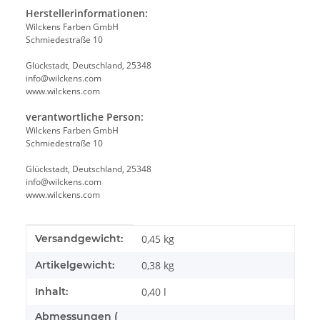
Herstellerinformationen:
Wilckens Farben GmbH
Schmiedestraße 10
Glückstadt, Deutschland, 25348
info@wilckens.com
www.wilckens.com
verantwortliche Person:
Wilckens Farben GmbH
Schmiedestraße 10
Glückstadt, Deutschland, 25348
info@wilckens.com
www.wilckens.com
Produkteigenschaft
Wert
Versandgewicht:
0,45 kg
Artikelgewicht:
0,38
kg
Inhalt:
0,40 l
Abmessungen (