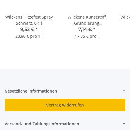
Wilckens Hitzefest Spray
Wilckens Kunststoff
Wilc
Schwarz, 0,4 l
Grundierung
Transparent 0,4 l
9,52 €
*
7,14 €
*
23,80 € pro 1 l
17,85 € pro l
Gesetzliche Informationen
Vertrag widerrufen
Versand- und Zahlungsinformationen