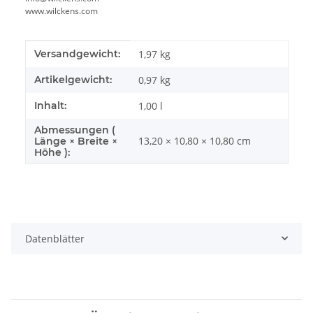
www.wilckens.com
Produkteigenschaft
Wert
Versandgewicht:
1,97 kg
Artikelgewicht:
0,97
kg
Inhalt:
1,00 l
Abmessungen (
13,20 × 10,80 × 10,80 cm
Länge × Breite ×
Höhe ):
Datenblätter