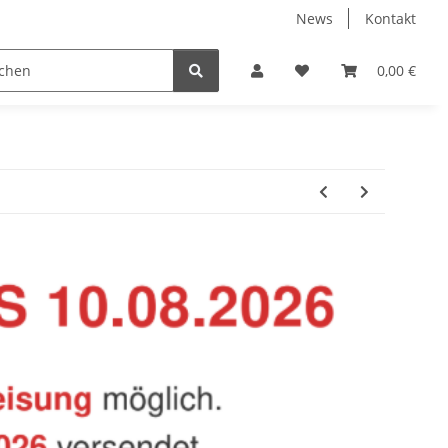
News
Kontakt
Baustoffe
Belüftung & Entlüftung
Bodenbelä
0,00 €