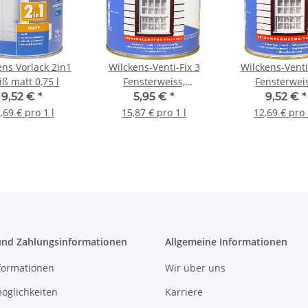
ens Vorlack 2in1
Wilckens-Venti-Fix 3
Wilckens-Venti
ß matt 0,75 l
Fensterweiss,
Fensterweis
seidenglänzend, 0,375 l
seidenglänzend,
9,52 €
*
5,95 €
*
9,52 €
*
,69 € pro 1 l
15,87 € pro 1 l
12,69 € pro 
und Zahlungsinformationen
Allgemeine Informationen
formationen
Wir über uns
öglichkeiten
Karriere