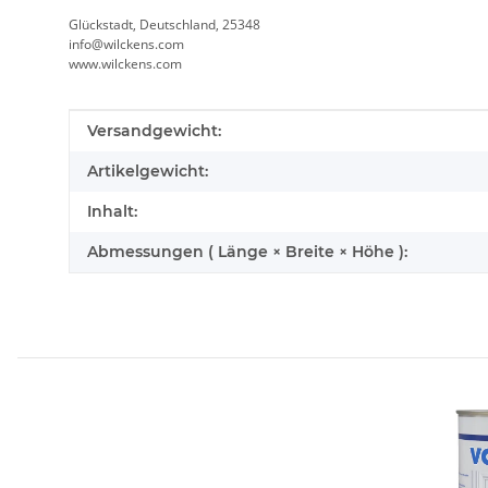
Glückstadt, Deutschland, 25348
info@wilckens.com
www.wilckens.com
Produkteigenschaft
Wert
Versandgewicht:
Artikelgewicht:
Inhalt:
Abmessungen ( Länge × Breite × Höhe ):