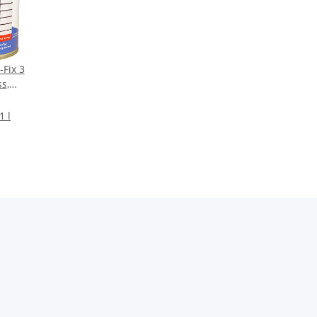
-Fix 3
s,
 0,75 l
1 l