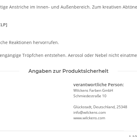
ige Anstriche im Innen- und Außenbereich. Zum kreativen Abtönen
CLP]
ische Reaktionen hervorrufen.
ngängige Tröpfchen entstehen. Aerosol oder Nebel nicht einatme
Angaben zur Produktsicherheit
verantwortliche Person:
Wilckens Farben GmbH
Schmiedestraße 10
Glückstadt, Deutschland, 25348
info@wilckens.com
www.wilckens.com
1,10