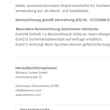
Matte, wasserverdünnbare Dispersionsfarbe für hochwert
Verwendung pur als Wand- und Sockelfarbe.
Kennzeichnung gemäß Verordnung (EG) Nr. 1272/2008 [
Besondere Kennzeichnung bestimmter Gemische
EUH208 Enthält 1,2-Benzisothiazol-3(2H)-on. Kann allerg
EUH210 Sicherheitsdatenblatt auf Anfrage erhältlich.
EUH211 Achtung! Beim Sprühen können gefährliche lunge
Herstellerinformationen:
Wilckens Farben GmbH
Schmiedestraße 10
Glückstadt, Deutschland, 25348
info@wilckens.com
www.wilckens.com
Produkteigenschaft
Wert
Versandgewicht: