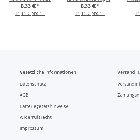
matt 0,75 l
matt 0,75 l
8,33 €
*
8,33 €
*
11,11 € pro 1 l
11,11 € pro 1 l
11
Gesetzliche Informationen
Versand- 
Datenschutz
Versandin
AGB
Zahlungsm
Batteriegesetzhinweise
Widerrufsrecht
Impressum