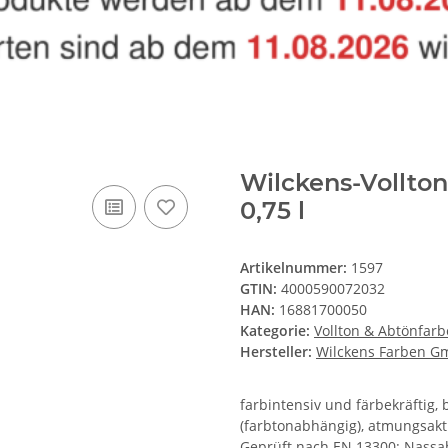
Wilckens-Vollton
0,75 l
Artikelnummer:
1597
GTIN:
4000590072032
HAN:
16881700050
Kategorie:
Vollton & Abtönfarb
Hersteller:
Wilckens Farben 
farbintensiv und färbekräftig,
(farbtonabhängig), atmungsaktiv
Geprüft nach EN 13300: Nassa