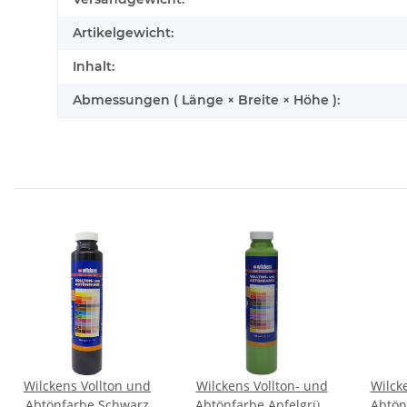
Artikelgewicht:
Inhalt:
Abmessungen ( Länge × Breite × Höhe ):
Wilckens Vollton und
Wilckens Vollton- und
Wilck
Abtönfarbe Schwarz
Abtönfarbe Apfelgrün
Abtön