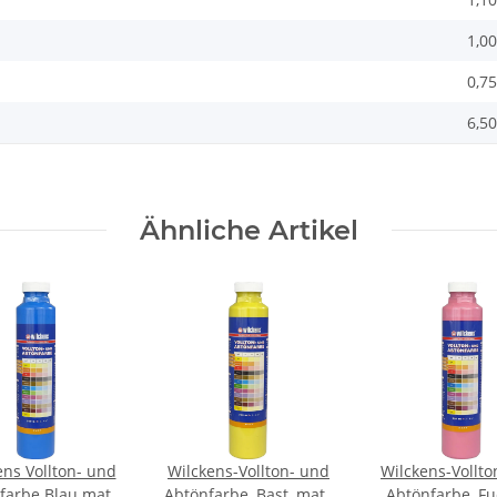
1,00
0,75
6,50
Ähnliche Artikel
ens Vollton- und
Wilckens-Vollton- und
Wilckens-Vollto
farbe Blau matt
Abtönfarbe, Bast, matt,
Abtönfarbe, Fu