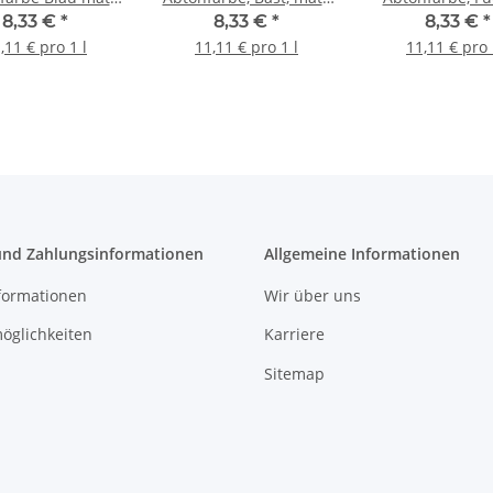
0,75 l
0,75 l
matt, 0,75 
8,33 €
*
8,33 €
*
8,33 €
*
,11 € pro 1 l
11,11 € pro 1 l
11,11 € pro 
und Zahlungsinformationen
Allgemeine Informationen
formationen
Wir über uns
öglichkeiten
Karriere
Sitemap