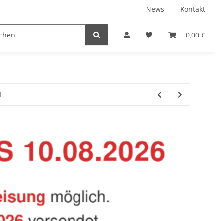
News
Kontakt
Baustoffe
Belüftung & Entlüftung
Bodenbelä
0,00 €
l