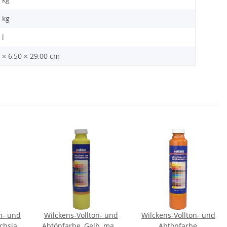
kg
 l
 × 6,50 × 29,00 cm
n- und
Wilckens-Vollton- und
Wilckens-Vollton- und
chsia,
Abtönfarbe, Gelb, matt,
Abtönfarbe,