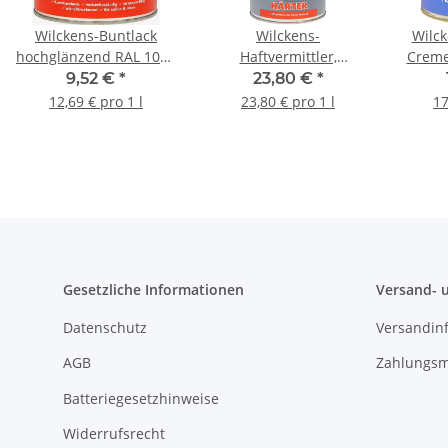
Wilckens-Buntlack
Wilckens-
Wilck
hochglänzend RAL 1021
Haftvermittler,
Creme
Rapsgelb 0,75 l
Transparent, 1 l
glä
9,52 €
*
23,80 €
*
12,69 € pro 1 l
23,80 € pro 1 l
17
Gesetzliche Informationen
Versand- 
Datenschutz
Versandin
AGB
Zahlungsm
Batteriegesetzhinweise
Widerrufsrecht