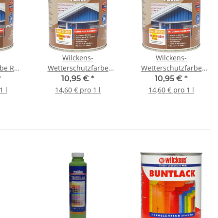
Wilckens-
Wilckens-
rbe RAL
Wetterschutzfarbe
Wetterschutzfarbe
0,75 l
Schokoladenbraun 0,75
Schwedenrot 0,75 l
*
10,95 €
*
10,95 €
*
l
1 l
14,60 € pro 1 l
14,60 € pro 1 l