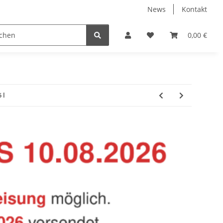
News
Kontakt
Baustoffe
Belüftung & Entlüftung
Bodenbelä
0,00 €
 l