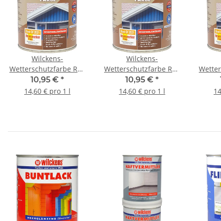
Wilckens-
Wilckens-
Wetterschutzfarbe RAL
Wetterschutzfarbe RAL
Wetter
6002 Laubgrün 0,75 l
6005 Moosgrün 0,75 l
7001 S
10,95 €
*
10,95 €
*
14,60 € pro 1 l
14,60 € pro 1 l
14