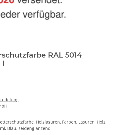
rschutzfarbe RAL 5014
 l
eredelung
GmbH
tterschutzfarbe, Holzlasuren, Farben, Lasuren, Holz,
ml, Blau, seidenglänzend