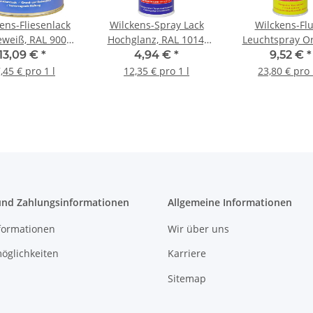
ens-Fliesenlack
Wilckens-Spray Lack
Wilckens-Flu
weiß, RAL 9001,
Hochglanz, RAL 1014,
Leuchtspray O
nzend, 0,75 l
Elfenbein, 0,4 l
0,4 l
13,09 €
*
4,94 €
*
9,52 €
*
,45 € pro 1 l
12,35 € pro 1 l
23,80 € pro 
und Zahlungsinformationen
Allgemeine Informationen
formationen
Wir über uns
öglichkeiten
Karriere
Sitemap