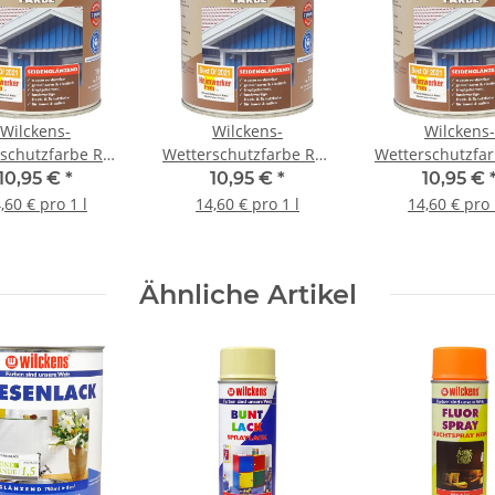
Wilckens-
Wilckens-
Wilckens-
schutzfarbe RAL
Wetterschutzfarbe RAL
Wetterschutzfa
ilbergrau 0,75 l
7016 Anthrazitgrau 0,75
9010 Reinweiß 
10,95 €
*
10,95 €
*
10,95 €
l
,60 € pro 1 l
14,60 € pro 1 l
14,60 € pro 
Ähnliche Artikel