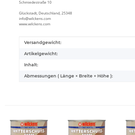
Schmiedestraße 10
Glückstadt, Deutschland, 25348
info@wilckens.com
www.wilckens.com
Produkteigenschaft
Wert
Versandgewicht:
Artikelgewicht:
Inhalt:
Abmessungen ( Länge × Breite × Höhe ):