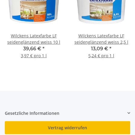
Wilckens Latexfarbe LF
Wilckens Latexfarbe LF
seidenglänzend weiss 10 l
seidenglänzend weiss 2,5 l
39,66 €
*
13,09 €
*
3,97 € pro 1 l
5,24 € pro 1 l
Gesetzliche Informationen
Vertrag widerrufen