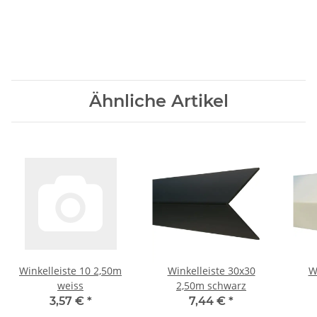
Ähnliche Artikel
Winkelleiste 10 2,50m
Winkelleiste 30x30
W
weiss
2,50m schwarz
3,57 €
*
7,44 €
*