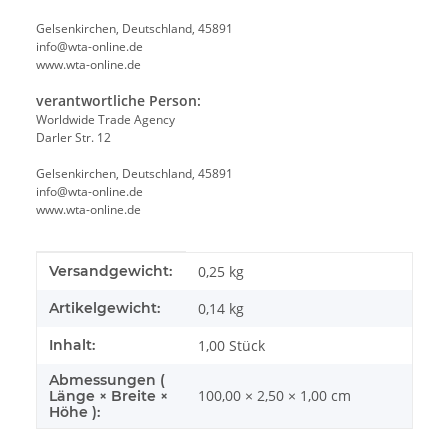
Gelsenkirchen, Deutschland, 45891
info@wta-online.de
www.wta-online.de
verantwortliche Person:
Worldwide Trade Agency
Darler Str. 12
Gelsenkirchen, Deutschland, 45891
info@wta-online.de
www.wta-online.de
Produkteigenschaft
Wert
Versandgewicht:
0,25 kg
Artikelgewicht:
0,14
kg
Inhalt:
1,00 Stück
Abmessungen (
100,00 × 2,50 × 1,00 cm
Länge × Breite ×
Höhe ):