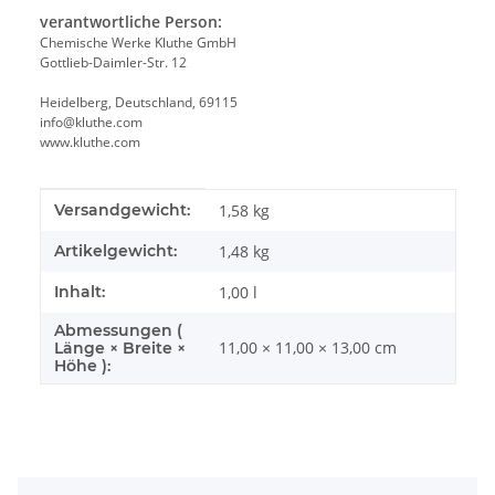
verantwortliche Person:
Chemische Werke Kluthe GmbH
Gottlieb-Daimler-Str. 12
Heidelberg, Deutschland, 69115
info@kluthe.com
www.kluthe.com
Produkteigenschaft
Wert
Versandgewicht:
1,58 kg
Artikelgewicht:
1,48
kg
Inhalt:
1,00 l
Abmessungen (
11,00 × 11,00 × 13,00 cm
Länge × Breite ×
Höhe ):