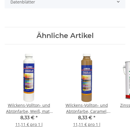
Datenblätter
Ähnliche Artikel
Wilckens-Vollton- und
Wilckens-Vollton- und
Zins
Abtönfarbe, Weiß, matt,
Abtönfarbe, Caramel,
0,75 l
matt, 0,75 l
8,33 €
*
8,33 €
*
11,11 € pro 1 l
11,11 € pro 1 l