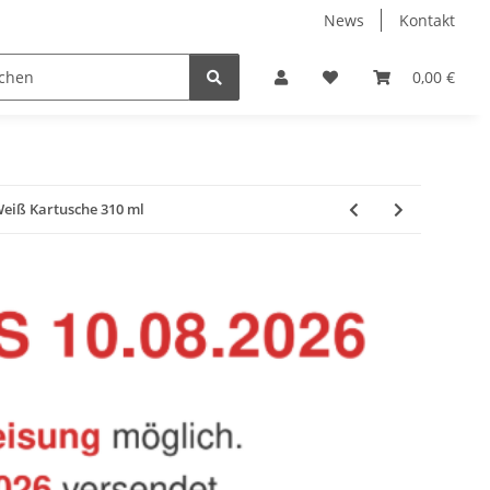
News
Kontakt
Baustoffe
Belüftung & Entlüftung
Bodenbelä
0,00 €
eiß Kartusche 310 ml