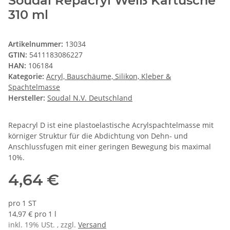
Soudal Repacryl Weiß Kartusche
310 ml
Artikelnummer:
13034
GTIN:
5411183086227
HAN:
106184
Kategorie:
Acryl, Bauschäume, Silikon, Kleber &
Spachtelmasse
Hersteller:
Soudal N.V. Deutschland
Repacryl D ist eine plastoelastische Acrylspachtelmasse mit
körniger Struktur für die Abdichtung von Dehn- und
Anschlussfugen mit einer geringen Bewegung bis maximal
10%.
4,64 €
pro 1 ST
14,97 € pro 1 l
inkl. 19% USt. , zzgl.
Versand