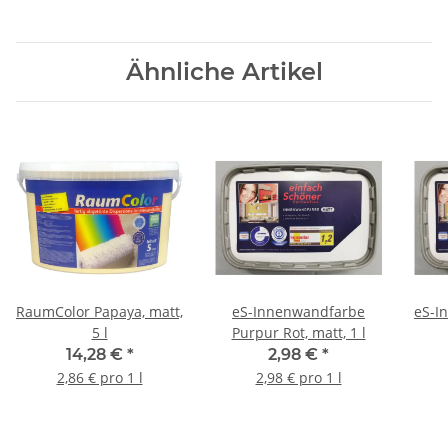
Ähnliche Artikel
RaumColor Papaya, matt,
eS-Innenwandfarbe
eS-I
5 l
Purpur Rot, matt, 1 l
14,28 €
*
2,98 €
*
2,86 € pro 1 l
2,98 € pro 1 l