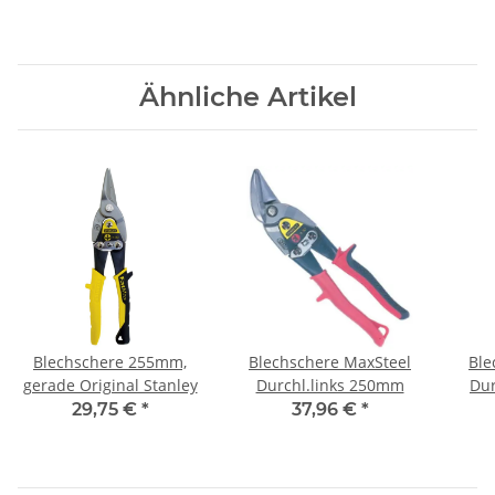
Ähnliche Artikel
Blechschere 255mm,
Blechschere MaxSteel
Ble
gerade Original Stanley
Durchl.links 250mm
Dur
29,75 €
*
37,96 €
*